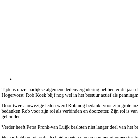
Tijdens onze jaarlijkse algemene ledenvergadering hebben er dit jaar
Hogervorst. Rob Koek blijf nog wel in het bestuur actief als penningm
Door twee aanwezige leden werd Rob nog bedankt voor zijn grote inze
bedanken Rob voor zijn rol als verbinden en doorzetter. Zijn rol is van
gehouden.
Verder heeft Petra Pronk-van Luijk besloten niet langer deel van het be
Helaas hebben wij ook afscheid moeten nemen van penningmeester Iren