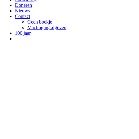
Doneren
Nieuws
Contact
Geen boekje
Machtiging afgeven
100 jaar
Bekijk
grotere
afbeelding