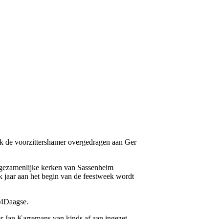
ek de voorzittershamer overgedragen aan Ger
e gezamenlijke kerken van Sassenheim
lk jaar aan het begin van de feestweek wordt
nd4Daagse.
r Jan Karremans van kinds af aan ingezet