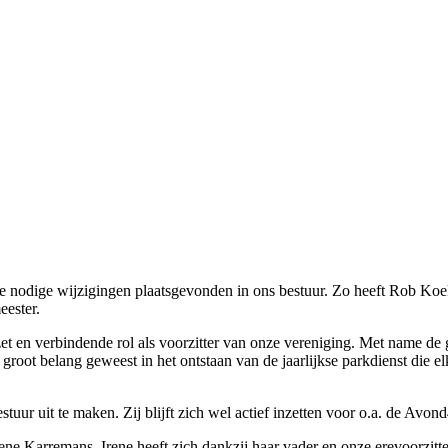
 de nodige wijzigingen plaatsgevonden in ons bestuur. Zo heeft Rob Ko
eester.
t en verbindende rol als voorzitter van onze vereniging. Met name d
 groot belang geweest in het ontstaan van de jaarlijkse parkdienst die e
stuur uit te maken. Zij blijft zich wel actief inzetten voor o.a. de Avo
e Karremans. Irene heeft zich dankzij haar vader en onze erevoorzitte