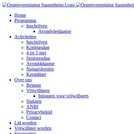
Ga
naar
Home
inhoud
Programma
Inschrijven
Avondvierdaagse
Activiteiten
Inschrijven
Koningsdag
4 en 5 mei
Seniorendag
Avond4daagse
Najaarsfeesten
Kerstdiner
Over ons
Bestuur
Vrijwilligers
Inloggen voor vrijwilligers
Statuten
ANBI
Privacybeleid
Contact
Lid worden
Vrijwilliger worden
Sponsoring