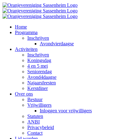
Ga
naar
inhoud
Home
Programma
Inschrijven
Avondvierdaagse
Activiteiten
Inschrijven
Koningsdag
4 en 5 mei
Seniorendag
Avond4daagse
Najaarsfeesten
Kerstdiner
Over ons
Bestuur
Vrijwilligers
Inloggen voor vrijwilligers
Statuten
ANBI
Privacybeleid
Contact
Lid worden