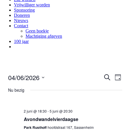
Vrijwilliger worden
Sponsoring
Doneren
Nieuws
Contact
Geen boekje
Machtiging afgeven
100 jaar
04/06/2026
Eveneme
Even
Zoeken
Dag
weer
Zoeken
Selecteer
navig
een
Nu bezig
en
datum.
weergeve
navigatie
2 juni @ 18:30
-
5 juni @ 20:30
Avondwandelvierdaagse
Park Rusthoff
hoofdstraat 167, Sassenheim