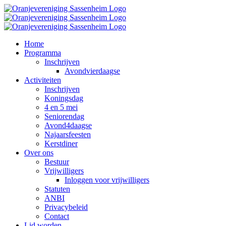
Ga
naar
inhoud
Home
Programma
Inschrijven
Avondvierdaagse
Activiteiten
Inschrijven
Koningsdag
4 en 5 mei
Seniorendag
Avond4daagse
Najaarsfeesten
Kerstdiner
Over ons
Bestuur
Vrijwilligers
Inloggen voor vrijwilligers
Statuten
ANBI
Privacybeleid
Contact
Lid worden