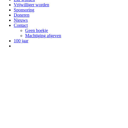
Vrijwilliger worden
Sponsoring
Doneren
Nieuws
Contact
Geen boekje
Machtiging afgeven
100 jaar
Bekijk
grotere
afbeelding