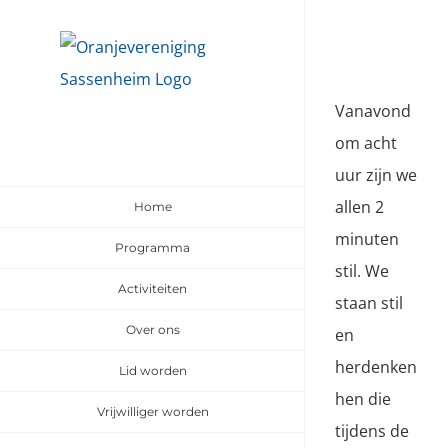
Ga
naar
inhoud
Vanavond
om acht
uur zijn we
allen 2
Home
minuten
Programma
stil. We
Activiteiten
staan stil
Over ons
en
herdenken
Lid worden
hen die
Vrijwilliger worden
tijdens de