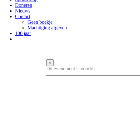
Doneren
Nieuws
Contact
Geen boekje
Machtiging afgeven
100 jaar
×
Dit evenement is voorbij.