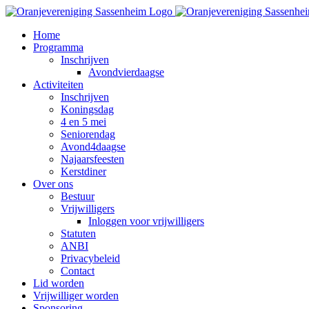
Ga
naar
Home
inhoud
Programma
Inschrijven
Avondvierdaagse
Activiteiten
Inschrijven
Koningsdag
4 en 5 mei
Seniorendag
Avond4daagse
Najaarsfeesten
Kerstdiner
Over ons
Bestuur
Vrijwilligers
Inloggen voor vrijwilligers
Statuten
ANBI
Privacybeleid
Contact
Lid worden
Vrijwilliger worden
Sponsoring