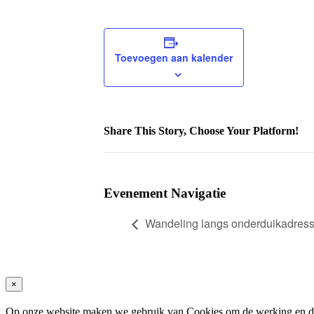
Toevoegen aan kalender
Share This Story, Choose Your Platform!
Facebook
Twitter
Reddit
LinkedIn
WhatsApp
Tumblr
Pinterest
Vk
Xing
E-
mail
Evenement Navigatie
Wandeling langs onderduikadres
Close
×
product
quick
Op onze website maken we gebruik van Cookies om de werking en de 