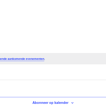
gende aankomende evenementen
.
Abonneer op kalender