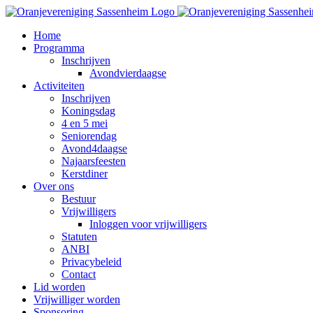
Ga
naar
Home
inhoud
Programma
Inschrijven
Avondvierdaagse
Activiteiten
Inschrijven
Koningsdag
4 en 5 mei
Seniorendag
Avond4daagse
Najaarsfeesten
Kerstdiner
Over ons
Bestuur
Vrijwilligers
Inloggen voor vrijwilligers
Statuten
ANBI
Privacybeleid
Contact
Lid worden
Vrijwilliger worden
Sponsoring