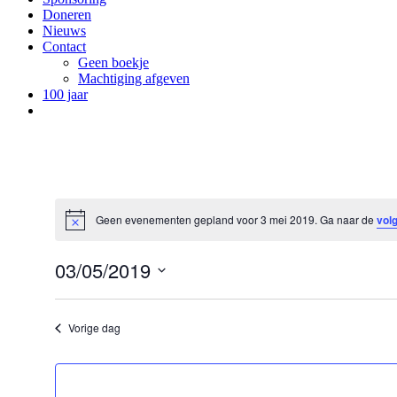
Doneren
Nieuws
Contact
Geen boekje
Machtiging afgeven
100 jaar
Geen evenementen gepland voor 3 mei 2019. Ga naar de
vol
03/05/2019
Selecteer
een
datum.
Vorige dag