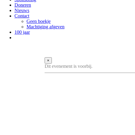
Doneren
Nieuws
Contact
Geen boekje
Machtiging afgeven
100 jaar
×
Dit evenement is voorbij.