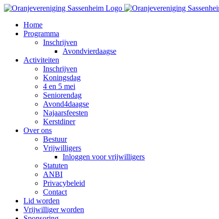
Ga
naar
Home
inhoud
Programma
Inschrijven
Avondvierdaagse
Activiteiten
Inschrijven
Koningsdag
4 en 5 mei
Seniorendag
Avond4daagse
Najaarsfeesten
Kerstdiner
Over ons
Bestuur
Vrijwilligers
Inloggen voor vrijwilligers
Statuten
ANBI
Privacybeleid
Contact
Lid worden
Vrijwilliger worden
Sponsoring