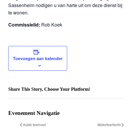
Sassenheim nodigen u van harte uit om deze dienst bij
te wonen.
Commissielid:
Rob Koek
Toevoegen aan kalender
Share This Story, Choose Your Platform!
Facebook
Twitter
Reddit
LinkedIn
WhatsApp
Tumblr
Pinterest
Vk
Xing
E-
mail
Evenement Navigatie
Kubb toernooi
Motortoertocht