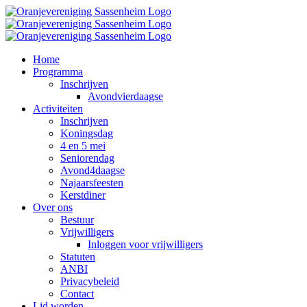
Ga
naar
inhoud
Home
Programma
Inschrijven
Avondvierdaagse
Activiteiten
Inschrijven
Koningsdag
4 en 5 mei
Seniorendag
Avond4daagse
Najaarsfeesten
Kerstdiner
Over ons
Bestuur
Vrijwilligers
Inloggen voor vrijwilligers
Statuten
ANBI
Privacybeleid
Contact
Lid worden