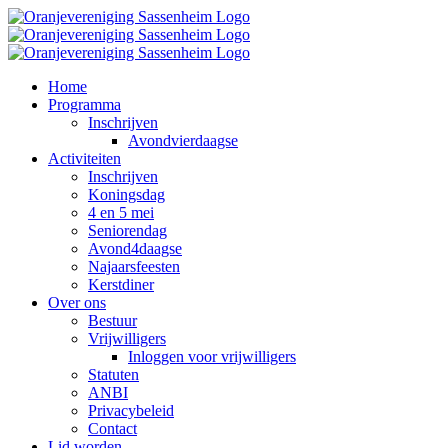
Ga
naar
inhoud
Home
Programma
Inschrijven
Avondvierdaagse
Activiteiten
Inschrijven
Koningsdag
4 en 5 mei
Seniorendag
Avond4daagse
Najaarsfeesten
Kerstdiner
Over ons
Bestuur
Vrijwilligers
Inloggen voor vrijwilligers
Statuten
ANBI
Privacybeleid
Contact
Lid worden