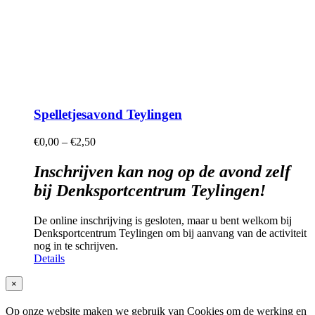
Spelletjesavond Teylingen
€
0,00
–
€
2,50
Inschrijven kan nog op de avond zelf
bij Denksportcentrum Teylingen!
De online inschrijving is gesloten, maar u bent welkom bij
Denksportcentrum Teylingen om bij aanvang van de activiteit
nog in te schrijven.
Details
Close
×
product
quick
Op onze website maken we gebruik van Cookies om de werking en
view