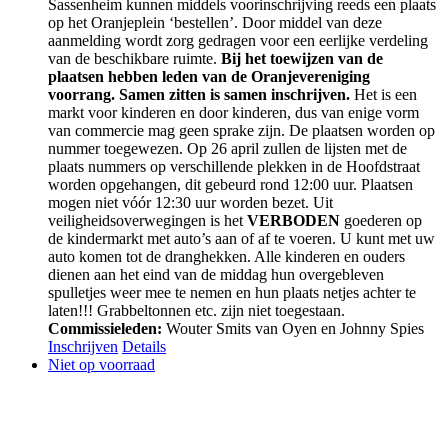
Sassenheim kunnen middels voorinschrijving reeds een plaats
op het Oranjeplein ‘bestellen’. Door middel van deze
aanmelding wordt zorg gedragen voor een eerlijke verdeling
van de beschikbare ruimte.
Bij het toewijzen van de
plaatsen hebben leden van de Oranjevereniging
voorrang. Samen zitten is samen inschrijven.
Het is een
markt voor kinderen en door kinderen, dus van enige vorm
van commercie mag geen sprake zijn. De plaatsen worden op
nummer toegewezen. Op 26 april zullen de lijsten met de
plaats nummers op verschillende plekken in de Hoofdstraat
worden opgehangen, dit gebeurd rond 12:00 uur. Plaatsen
mogen niet vóór 12:30 uur worden bezet. Uit
veiligheidsoverwegingen is het
VERBODEN
goederen op
de kindermarkt met auto’s aan of af te voeren. U kunt met uw
auto komen tot de dranghekken. Alle kinderen en ouders
dienen aan het eind van de middag hun overgebleven
spulletjes weer mee te nemen en hun plaats netjes achter te
laten!!! Grabbeltonnen etc. zijn niet toegestaan.
Commissieleden:
Wouter Smits van Oyen en Johnny Spies
Inschrijven
Details
Niet op voorraad