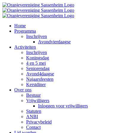
Ga
naar
inhoud
Home
Programma
Inschrijven
Avondvierdaagse
Activiteiten
Inschrijven
Koningsdag
4 en 5 mei
Seniorendag
Avond4daagse
Najaarsfeesten
Kerstdiner
Over ons
Bestuur
Vrijwilligers
Inloggen voor vrijwilligers
Statuten
ANBI
Privacybeleid
Contact
Lid worden